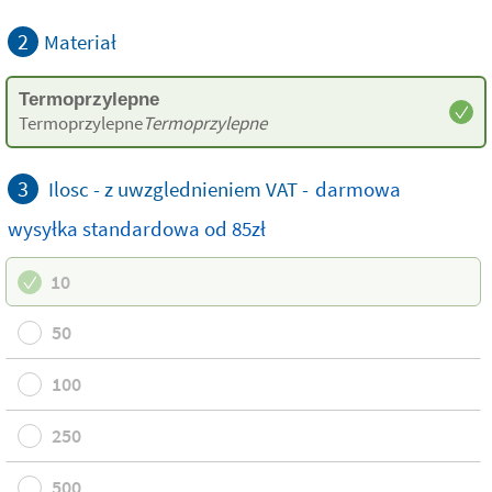
2
Materiał
Termoprzylepne
Termoprzylepne
Termoprzylepne
3
Ilosc - z uwzglednieniem VAT -
darmowa
wysyłka standardowa
od 85zł
10
50
100
250
500