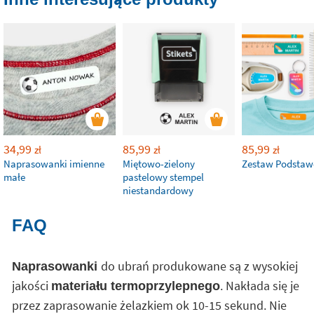
34,99
85,99
85,99
zł
zł
zł
Naprasowanki imienne
Miętowo-zielony
Zestaw Podsta
małe
pastelowy stempel
niestandardowy
FAQ
do ubrań produkowane są z wysokiej
Naprasowanki
jakości
. Nakłada się je
materiału termoprzylepnego
przez zaprasowanie żelazkiem ok 10-15 sekund. Nie