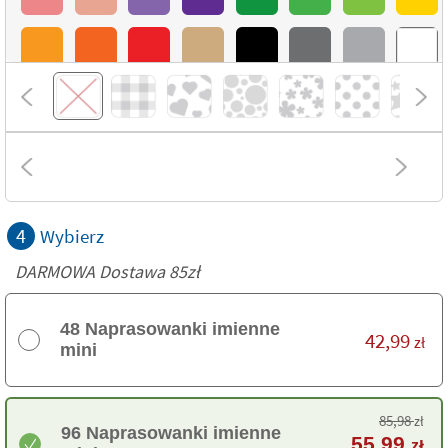
4
Wybierz
DARMOWA Dostawa 85zł
48 Naprasowanki imienne
42,99
zł
mini
85,98
zł
96 Naprasowanki imienne
55,99
zł