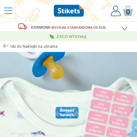
0
WYSYŁKA STANDARDOWA
OD 85ZŁ
DARMOWA
Z ECO-WYSYŁKĄ
Idz do Naklejki na ubraina