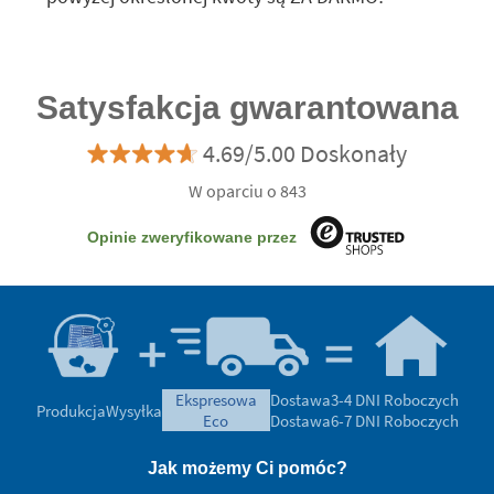
Satysfakcja gwarantowana
4.69/5.00 Doskonały
W oparciu o 843
Opinie zweryfikowane przez
ekspresowa
Dostawa
3-4 DNI Roboczych
Produkcja
Wysyłka
eco
Dostawa
6-7 DNI Roboczych
Jak możemy Ci pomóc?