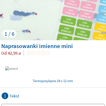
1 / 6
Naprasowanki imienne mini
Od
42,99
zł
Termoprzylepne 24 x 12 mm
1
Tekst