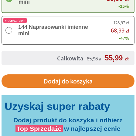
mini
-35%
NAJLEPSZA CENA
128,97
zł
144 Naprasowanki imienne
68,99
zł
mini
-47%
55,99
Całkowita
85,98
zł
zł
Dodaj produkt do koszyka i odbierz
Top Sprzedaże
w najlepszej cenie