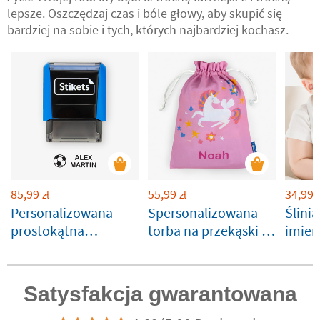
lepsze. Oszczędzaj czas i bóle głowy, aby skupić się
bardziej na sobie i tych, których najbardziej kochasz.
85,99
55,99
34,99
zł
zł
z
Personalizowana
Spersonalizowana
Ślinia
prostokątna
torba na przekąski z
imien
pieczątka z imieniem
jednorożcem
do ubrań i
przedmiotów
Satysfakcja gwarantowana