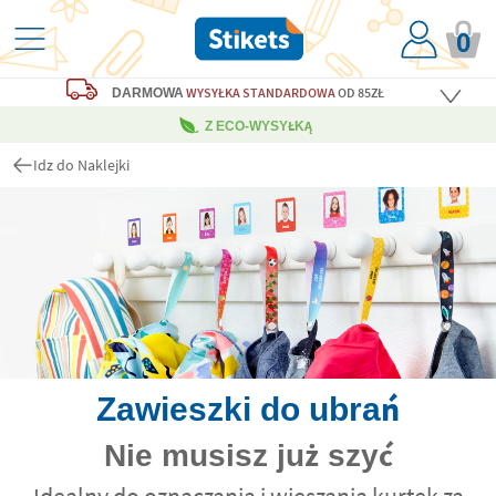
0
WYSYŁKA STANDARDOWA
OD 85ZŁ
DARMOWA
Z ECO-WYSYŁKĄ
Idz do Naklejki
Zawieszki do ubrań
Nie musisz już szyć
Idealny do oznaczania i wieszania kurtek za