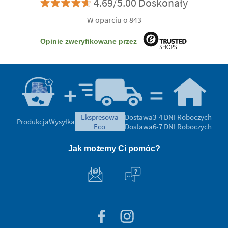
4.69/5.00 Doskonały
W oparciu o 843
Opinie zweryfikowane przez
ekspresowa
Dostawa
3-4 DNI Roboczych
Produkcja
Wysyłka
eco
Dostawa
6-7 DNI Roboczych
Jak możemy Ci pomóc?