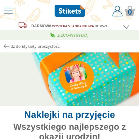
0
WYSYŁKA STANDARDOWA
OD 85ZŁ
DARMOWA
Z ECO-WYSYŁKĄ
Idz do Etykiety uroczystośc
Naklejki na przyjęcie
Wszystkiego najlepszego z
okazji urodzin!