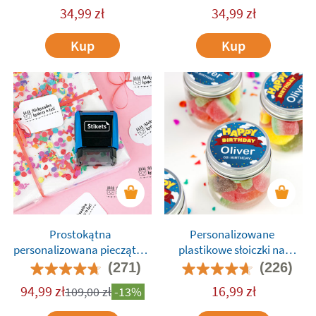
34,99
zł
34,99
zł
Kup
Kup
Prostokątna
Personalizowane
personalizowana pieczątka
plastikowe słoiczki na
do prezentów
słodycze
(271)
(226)
94,99
zł
16,99
zł
109,00
zł
-13%