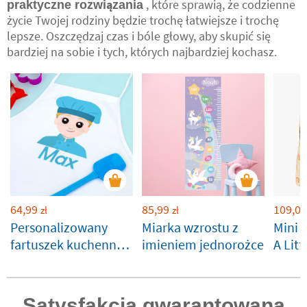
, które sprawią, że codzienne
praktyczne rozwiązania
życie Twojej rodziny będzie trochę łatwiejsze i trochę
lepsze. Oszczędzaj czas i bóle głowy, aby skupić się
bardziej na sobie i tych, których najbardziej kochasz.
64,99
85,99
109,00
zł
zł
Personalizowany
Miarka wzrostu z
Mini p
fartuszek kuchenny
imieniem jednorożce
A Litt
dla dziecka
Comp
perso
Satysfakcja gwarantowana