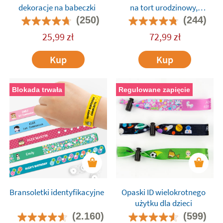
dekoracje na babeczki
na tort urodzinowy,
weselny i inne okazje
(250)
(244)
25,99
zł
72,99
zł
Kup
Kup
Blokada trwała
Regulowane zapięcie
Bransoletki identyfikacyjne
Opaski ID wielokrotnego
użytku dla dzieci
(2.160)
(599)