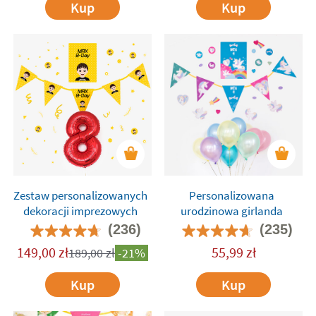
Kup
Kup
Zestaw personalizowanych
Personalizowana
dekoracji imprezowych
urodzinowa girlanda
(236)
(235)
149,00
zł
55,99
zł
189,00
zł
-21%
Kup
Kup