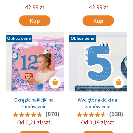
42,99
zł
42,99
zł
Kup
Kup
Oblicz cene
Oblicz cene
Okrągłe naklejki na
Wycięte naklejki na
zamówienie
zamówienie
(870)
(538)
Od
0,21
zł
/szt.
Od
0,19
zł
/szt.