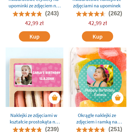
upominki ze zdjęciem na
zdjęciami na upominek
przyjęcia
(243)
(262)
42,99
zł
42,99
zł
Kup
Kup
Naklejki ze zdjęciami w
Okrągłe naklejki ze
kształcie prostokąta na
zdjęciem i ramką na
upominki na imprezę
urodziny
(239)
(251)