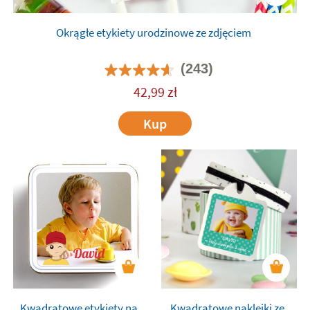
Okrągłe etykiety urodzinowe ze zdjęciem
(243)
42,99
zł
Kup
Kwadratowe etykiety na
Kwadratowe naklejki ze