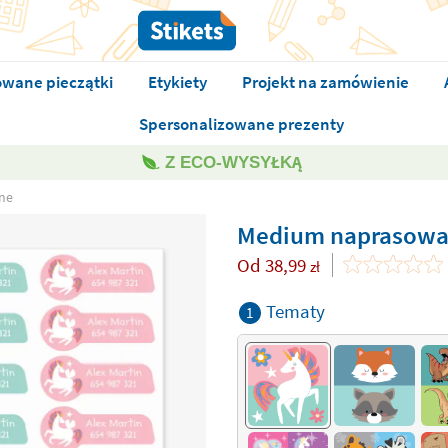
owane pieczątki
Etykiety
Projekt na zamówienie
Spersonalizowane prezenty
Z ECO-WYSYŁKĄ
ne
Medium naprasowa
Od
38,99
zł
Tematy
1