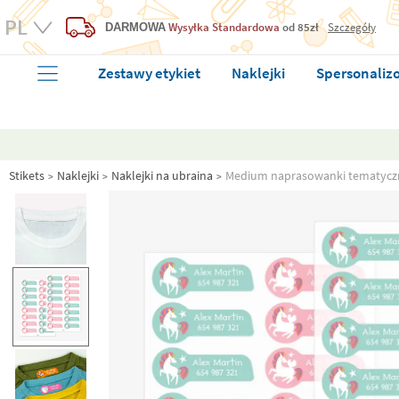
Wysyłka Standardowa
od 85zł
Szczegóły
DARMOWA
Zestawy etykiet
Naklejki
Spersonaliz
Stikets
Naklejki
Naklejki na ubraina
Medium naprasowanki tematycz