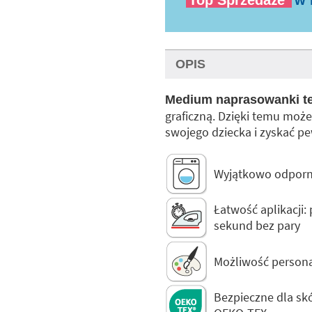
Top Sprzedaże
w 
OPIS
Medium naprasowanki te
graficzną. Dzięki temu moż
swojego dziecka i zyskać p
Wyjątkowo odporne 
Łatwość aplikacji:
sekund bez pary
Możliwość personal
Bezpieczne dla skór