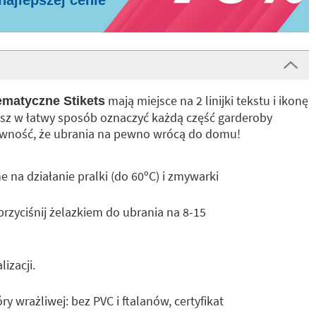
najlepszej cenie
mają miejsce na 2 linijki tekstu i ikonę
matyczne Stikets
esz w łatwy sposób oznaczyć każdą część garderoby
ewność, że ubrania na pewno wrócą do domu!
na działanie pralki (do 60ºC) i zmywarki
 przyciśnij żelazkiem do ubrania na 8-15
izacji.
y wrażliwej: bez PVC i ftalanów, certyfikat