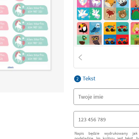
Tekst
2
Napis będzie wydrukowany ja
podglądzie. Im krótszy jest tekst, 