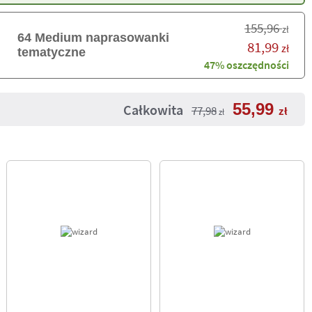
155,96
zł
64 Medium naprasowanki
81,99
zł
tematyczne
47% oszczędności
55,99
Całkowita
77,98
zł
zł