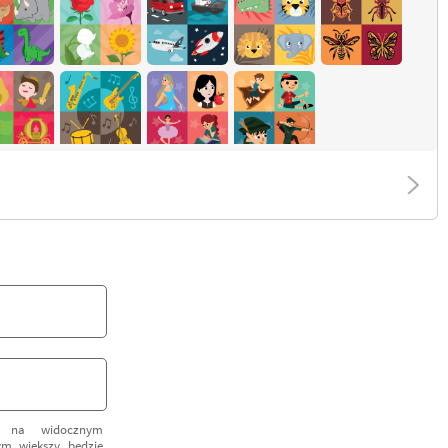
k na widocznym
tym większy będzie