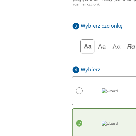
rozmiar czcionki.
Wybierz czcionkę
3
Wybierz
4