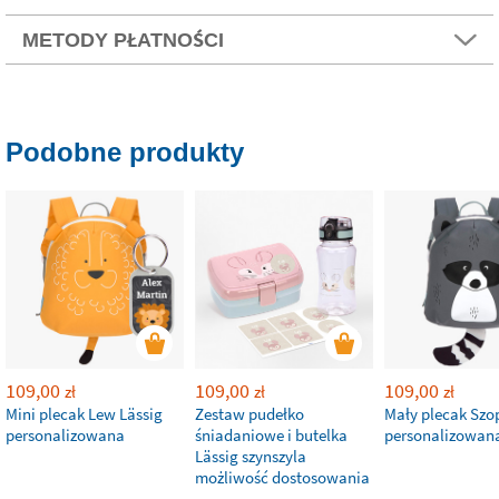
METODY PŁATNOŚCI
Podobne produkty
109,00
109,00
109,00
zł
zł
zł
Mini plecak Lew Lässig
Zestaw pudełko
Mały plecak Szo
personalizowana
śniadaniowe i butelka
personalizowan
Lässig szynszyla
możliwość dostosowania