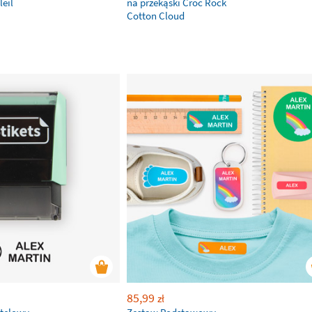
leil
na przekąski Croc Rock
Cotton Cloud
85,99
zł