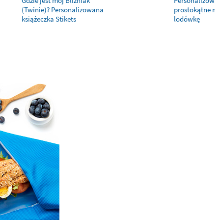
Gdzie jest mój Bliźniak
Personalizowa
(Twinie)? Personalizowana
prostokątne m
książeczka Stikets
lodówkę