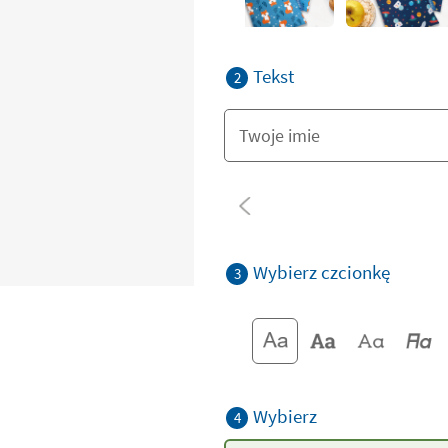
Tekst
2
Wybierz czcionkę
3
Wybierz
4