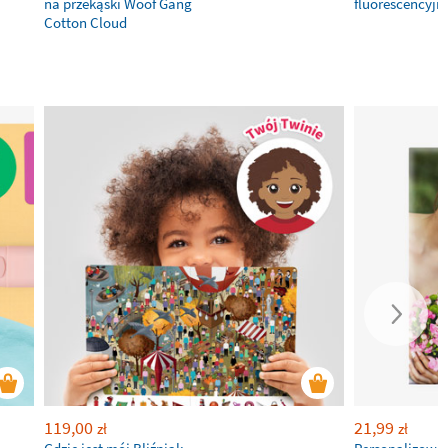
na przekąski Woof Gang
fluorescencyjn
Cotton Cloud
119,00
21,99
zł
zł