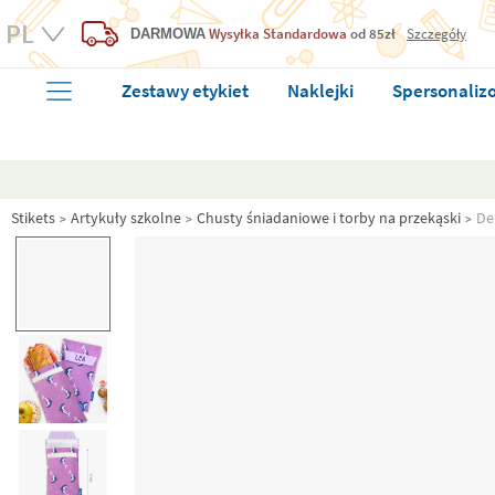
Wysyłka Standardowa
od 85zł
Szczegóły
DARMOWA
Zestawy etykiet
Naklejki
Spersonaliz
Stikets
Artykuły szkolne
Chusty śniadaniowe i torby na przekąski
De