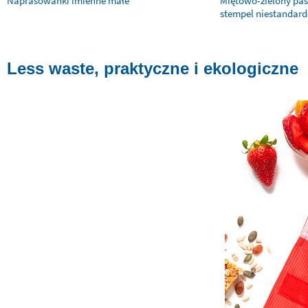
Naprasowanki imienne małe
Miętowo-zielony pa
stempel niestandar
Less waste, praktyczne i ekologiczne