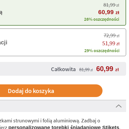
81,99
zł
ą
60,99
zł
26% oszczędności
72,99
zł
cji
51,99
zł
29% oszczędności
60,99
Całkowita
81,99
zł
zł
zkami strunowymi i folią aluminiową. Zadbaj o
ierz
.
personalizowane torebki śniadaniowe Stikets