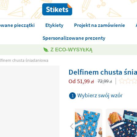
owane pieczątki
Etykiety
Projekt na zamówienie
Spersonalizowane prezenty
Z ECO-WYSYŁKĄ
lfinem chusta śniadaniowa
Delfinem chusta śn
Od
51,99
72,99
zł
zł
Wybierz swój wzór
1