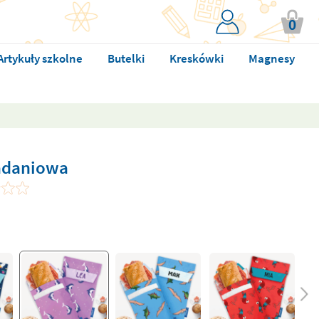
0
Artykuły szkolne
Butelki
Kreskówki
Magnesy
iadaniowa