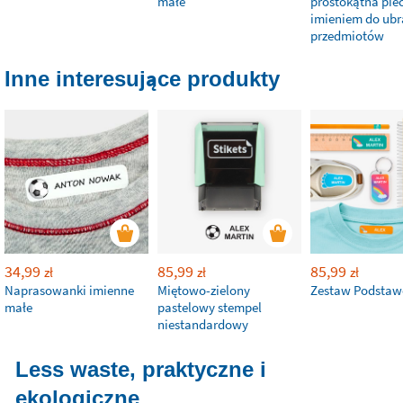
małe
prostokątna piec
imieniem do ubr
przedmiotów
Inne interesujące produkty
34,99
85,99
85,99
zł
zł
zł
Naprasowanki imienne
Miętowo-zielony
Zestaw Podsta
małe
pastelowy stempel
niestandardowy
Less waste, praktyczne i
ekologiczne