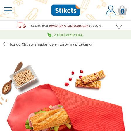
0
WYSYŁKA STANDARDOWA
OD 85ZŁ
DARMOWA
Z ECO-WYSYŁKĄ
Idz do Chusty śniadaniowe i torby na przekąski