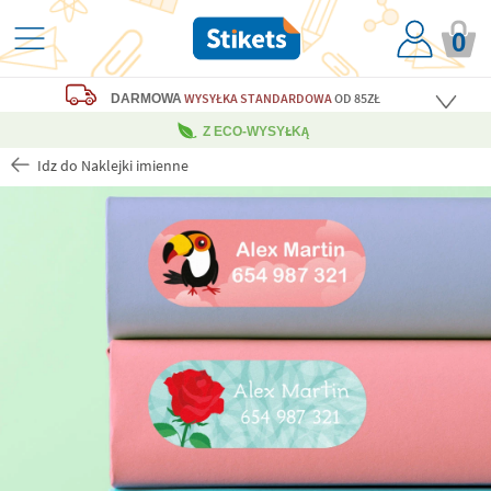
0
WYSYŁKA STANDARDOWA
OD 85ZŁ
DARMOWA
Z ECO-WYSYŁKĄ
Idz do Naklejki imienne