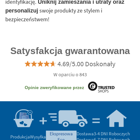
identyfikację.
Uniknij zamieszania i utraty oraz
swoje produkty ze stylem i
personalizuj
bezpieczeństwem!
Satysfakcja gwarantowana
4.69/5.00 Doskonały
W oparciu o 843
Opinie zweryfikowane przez
ekspresowa
Dostawa
3-4 DNI Roboczych
Produkcja
Wysyłka
eco
Dostawa
6-7 DNI Roboczych