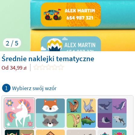
2 / 5
Średnie naklejki tematyczne
Od
34,99
zł
1
Wybierz swój wzór