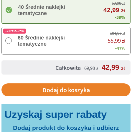
69,98
zł
40 Średnie naklejki
42,99
zł
tematyczne
-39%
NAJLEPSZA CENA
104,97
zł
60 Średnie naklejki
55,99
zł
tematyczne
-47%
42,99
Całkowita
69,98
zł
zł
Dodaj produkt do koszyka i odbierz