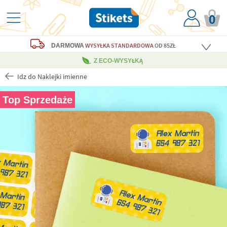
0
WYSYŁKA STANDARDOWA
OD 85ZŁ
DARMOWA
Z ECO-WYSYŁKĄ
Idz do Naklejki imienne
Top Sprzedaże