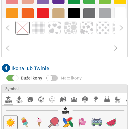
4
Ikona lub Twinie
Duże ikony
Małe ikony
Symbol