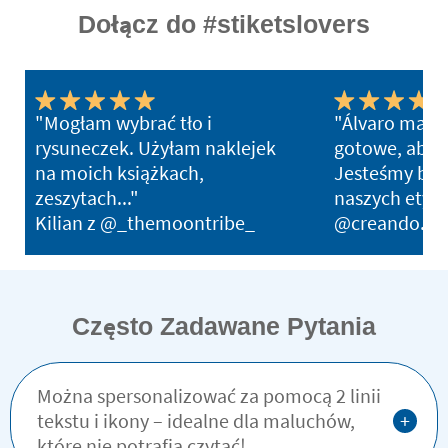
Dołącz do #stiketslovers
"Mogłam wybrać tło i
"Álvaro ma ju
rysuneczek. Użyłam naklejek
gotowe, aby w
na moich książkach,
Jesteśmy bar
zeszytach..."
naszych etyki
Kilian z @_themoontribe_
@creando.ho
Często Zadawane Pytania
Można spersonalizować za pomocą 2 linii
+
tekstu i ikony – idealne dla maluchów,
które nie potrafią czytać!