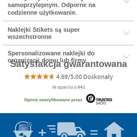
samoprzylepnym. Odporne na
codzienne użytkowanie.
Naklejki Stikets są super
wszechstronne
Spersonalizowane naklejki do
organizacji domu lub firmy
Satysfakcja gwarantowana
4.69/5.00 Doskonały
W oparciu o 843
Opinie zweryfikowane przez