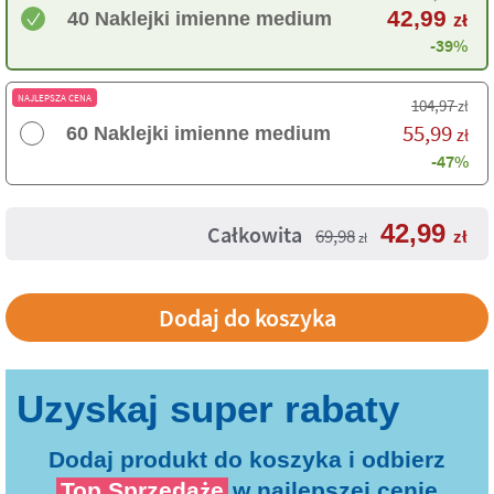
42,99
40 Naklejki imienne medium
zł
-39%
NAJLEPSZA CENA
104,97
zł
55,99
60 Naklejki imienne medium
zł
-47%
42,99
Całkowita
69,98
zł
zł
Dodaj produkt do koszyka i odbierz
Top Sprzedaże
w najlepszej cenie