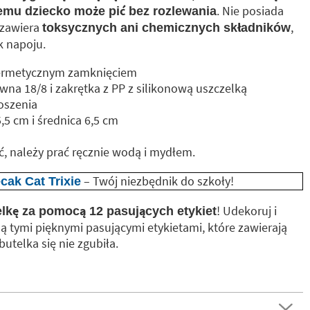
. Nie posiada
zemu dziecko może pić bez rozlewania
 zawiera
,
toksycznych ani chemicznych składników
k napoju.
hermetycznym zamknięciem
ewna 18/8 i zakrętka z PP z silikonową uszczelką
oszenia
 cm i średnica 6,5 ​​cm
, należy prać ręcznie wodą i mydłem.
– Twój niezbędnik do szkoły!
cak Cat Trixie
! Udekoruj i
elkę za pomocą 12 pasujących etykiet
 tymi pięknymi pasującymi etykietami, które zawierają
utelka się nie zgubiła.