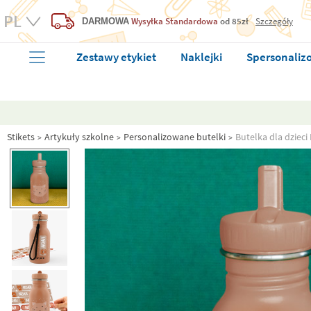
Wysyłka Standardowa
od 85zł
Szczegóły
DARMOWA
Zestawy etykiet
Naklejki
Spersonaliz
Stikets
Artykuły szkolne
Personalizowane butelki
Butelka dla dzieci 