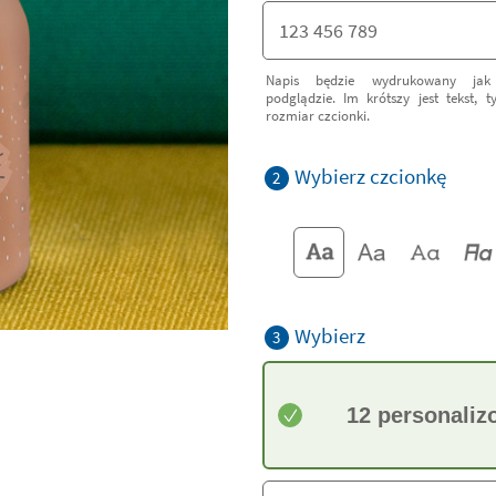
Napis będzie wydrukowany ja
podglądzie. Im krótszy jest tekst, 
rozmiar czcionki.
Wybierz czcionkę
2
Wybierz
3
12 personaliz