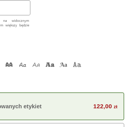
k na widocznym
tym większy będzie
122,00
owanych etykiet
zł