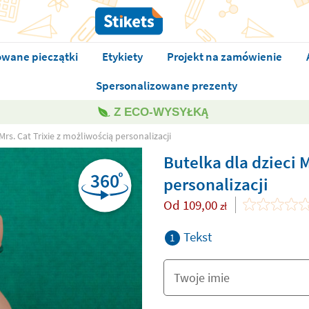
owane pieczątki
Etykiety
Projekt na zamówienie
Spersonalizowane prezenty
Z ECO-WYSYŁKĄ
Mrs. Cat Trixie z możliwością personalizacji
Butelka dla dzieci M
personalizacji
Od
109,00
zł
Tekst
1