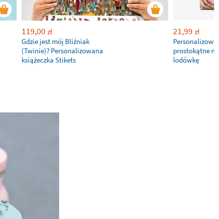
119,00
21,99
zł
zł
Gdzie jest mój Bliźniak
Personalizowa
(Twinie)? Personalizowana
prostokątne m
książeczka Stikets
lodówkę