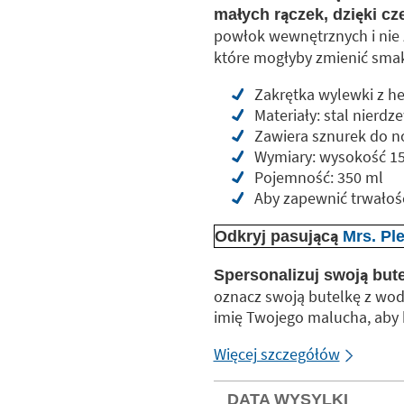
małych rączek, dzięki c
powłok wewnętrznych i nie
które mogłyby zmienić sma
Zakrętka wylewki z 
Materiały: stal nierdz
Zawiera sznurek do n
Wymiary: wysokość 15,5
Pojemność: 350 ml
Aby zapewnić trwałość
Odkryj pasującą
Mrs. Ple
Spersonalizuj swoją but
oznacz swoją butelkę z wodą
imię Twojego malucha, aby b
Więcej szczegółów
DATA WYSYLKI