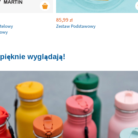
85,99
zł
stelowy
Zestaw Podstawowy
dowy
 pięknie wyglądają!