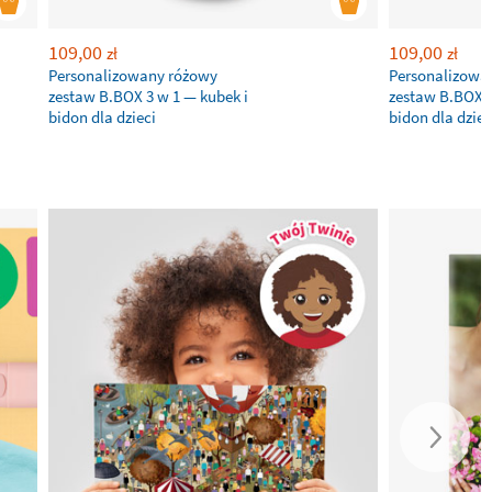
109,00
109,00
zł
zł
Personalizowany różowy
Personalizowan
zestaw B.BOX 3 w 1 — kubek i
zestaw B.BOX 3
bidon dla dzieci
bidon dla dziec