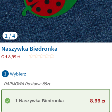
1 / 4
Naszywka Biedronka
Od
8,99
zł
1
Wybierz
DARMOWA Dostawa 85zł
8,99
1 Naszywka Biedronka
zł