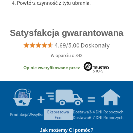
Powtórz czynność z tyłu ubrania.
Satysfakcja gwarantowana
4.69/5.00 Doskonały
W oparciu o 843
Opinie zweryfikowane przez
ekspresowa
Dostawa
3-4 DNI Roboczych
Produkcja
Wysyłka
eco
Dostawa
6-7 DNI Roboczych
Jak możemy Ci pomóc?