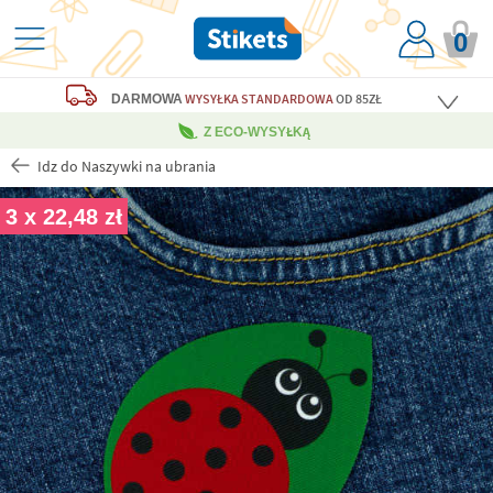
0
WYSYŁKA STANDARDOWA
OD 85ZŁ
DARMOWA
Z ECO-WYSYŁKĄ
Idz do Naszywki na ubrania
3 x 22,48 zł