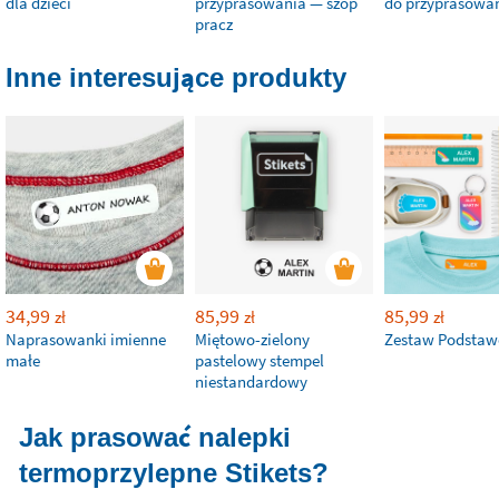
dla dzieci
przyprasowania — szop
do przyprasowa
pracz
Inne interesujące produkty
34,99
85,99
85,99
zł
zł
zł
Naprasowanki imienne
Miętowo-zielony
Zestaw Podsta
małe
pastelowy stempel
niestandardowy
Jak prasować nalepki
termoprzylepne Stikets?