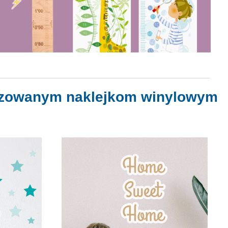
lizowanym naklejkom winylowym