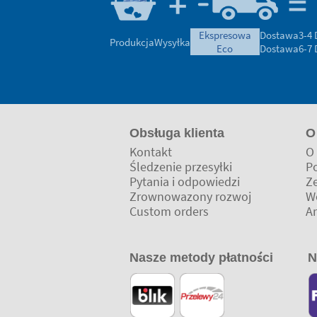
ekspresowa
Dostawa
3-4
Produkcja
Wysyłka
eco
Dostawa
6-7
Obsługa klienta
O
Kontakt
O 
Śledzenie przesyłki
Po
Pytania i odpowiedzi
Z
Zrownowazony rozwoj
W
Custom orders
Ar
Nasze metody płatności
N