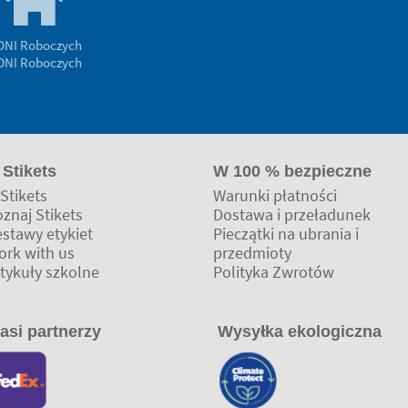
 DNI Roboczych
 DNI Roboczych
 Stikets
W 100 % bezpieczne
Stikets
Warunki płatności
znaj Stikets
Dostawa i przeładunek
estawy etykiet
Pieczątki na ubrania i
ork with us
przedmioty
tykuły szkolne
Polityka Zwrotów
asi partnerzy
Wysyłka ekologiczna