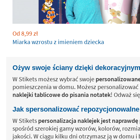
Od
8,99
zł
Miarka wzrostu z imieniem dziecka
Ożyw swoje ściany dzięki dekoracyjny
W Stikets możesz wybrać swoje
personalizowane
pomieszczenia w domu. Możesz personalizowa
naklejki tablicowe do pisania notatek
! Odważ si
Jak spersonalizować repozycjonowalne 
W Stikets
personalizacja naklejek jest naprawd
spośród szerokiej gamy wzorów, kolorów, rozmia
jakości. W ciągu kilku dni otrzymasz ją w domu i 