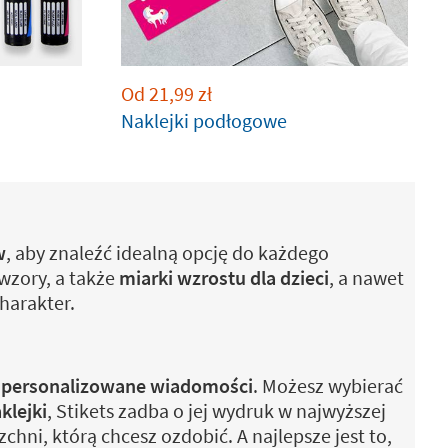
Od
21,99
zł
Naklejki podłogowe
w
, aby znaleźć idealną opcję do każdego
 wzory, a także
miarki wzrostu dla dzieci
, a nawet
harakter.
b spersonalizowane wiadomości
. Możesz wybierać
klejki
, Stikets zadba o jej wydruk w najwyższej
chni, którą chcesz ozdobić. A najlepsze jest to,