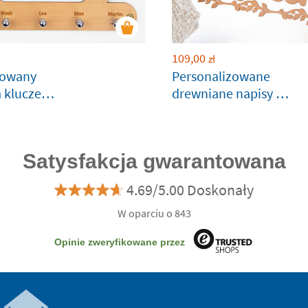
109,00
zł
zowany
Personalizowane
 klucze
drewniane napisy w
ramce
Satysfakcja gwarantowana
4.69/5.00 Doskonały
W oparciu o 843
Opinie zweryfikowane przez