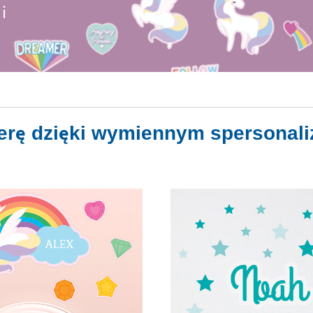
i
ferę dzięki wymiennym spersona