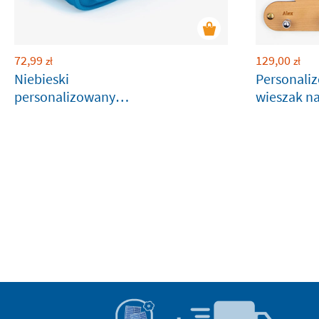
72,99
129,00
zł
zł
Niebieski
Personali
personalizowany
wieszak na
potrójny piórnik
family
kieszeniowy