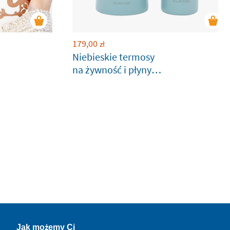
179,00
zł
Niebieskie termosy
na żywność i płyny
dla niemowląt
Jak możemy Ci