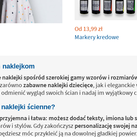
Od
13,99
zł
Markery kredowe
m naklejkom
 naklejki spośród szerokiej gamy wzorów i rozmiaró
ć zarówno
zabawne naklejki dziecięce
, jak i eleganckie
ę odmienić wygląd swoich ścian i nadaj im wyjątkowy c
naklejki ścienne?
ę przyjemna i łatwa: możesz dodać teksty, imiona lu
rów i stylów. Gdy zakończysz
personalizację swojej na
będziesz móc przykleić ją na dowolnej gładkiej powierz