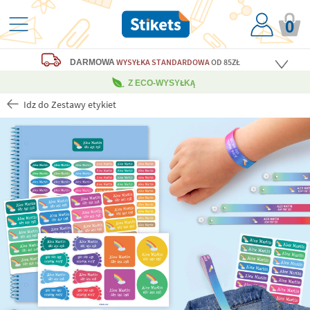
0
WYSYŁKA STANDARDOWA
OD 85ZŁ
DARMOWA
Z ECO-WYSYŁKĄ
Idz do Zestawy etykiet