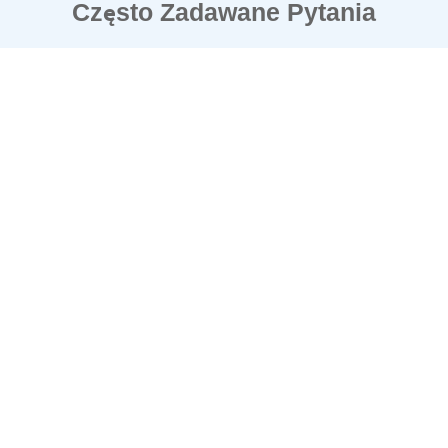
Często Zadawane Pytania
W jakich formatach mogę przesłać moje
+
pliki?
+
Odkryj wielofunkcyjne etykiety
Dlaczego warto wybrać przywieszki
+
bagażowe Stikets?
+
Najlepsze wzory etykiet dla Twojej firmy
+
Kiedy otrzymam moje zamówienie?