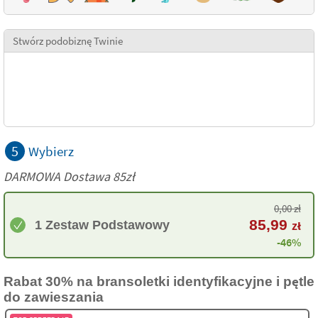
Stwórz podobiznę Twinie
5
Wybierz
DARMOWA Dostawa 85zł
0,00
zł
85,99
1 Zestaw Podstawowy
zł
-46%
Rabat 30% na bransoletki identyfikacyjne i pętle
do zawieszania