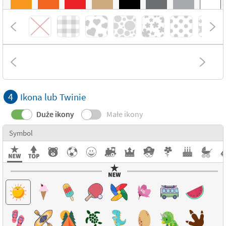
4
Ikona lub Twinie
Duże ikony
Małe ikony
Symbol