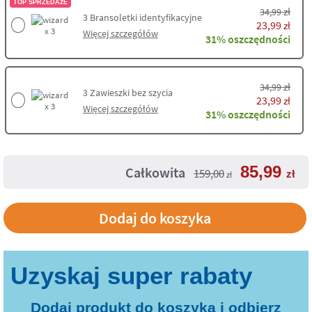
TOP SPRZEDAŻE
zł
34,99
3
Bransoletki identyfikacyjne
23,99
zł
x 3
Więcej szczegółów
31% oszczędności
zł
34,99
3
Zawieszki bez szycia
23,99
zł
x 3
Więcej szczegółów
31% oszczędności
85,99
Całkowita
159,00
zł
zł
Dodaj do koszyka
Dodaj produkt do koszyka i odbierz