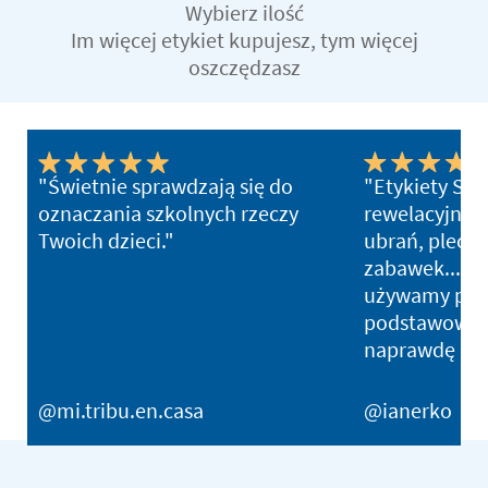
Wybierz ilość
Im więcej etykiet kupujesz, tym więcej
oszczędzasz
"Świetnie sprawdzają się do
"Etykiety Stik
oznaczania szkolnych rzeczy
rewelacyjne 
Twoich dzieci."
ubrań, plecak
zabawek... ws
używamy pak
podstawowego
naprawdę bar
@mi.tribu.en.casa
@ianerko