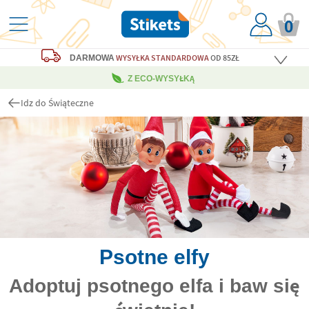
0
WYSYŁKA STANDARDOWA
OD 85ZŁ
DARMOWA
Z ECO-WYSYŁKĄ
Idz do Świąteczne
Psotne elfy
Adoptuj psotnego elfa i baw się