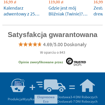
16,99
119,00
16,99
zł
zł
z
Kalendarz
Gdzie jest mój
Zesta
adwentowy z 25
Bliźniak (Twinie)?
drewn
etykietami
Personalizowana
pierśc
książeczka Stikets
serwe
Satysfakcja gwarantowana
4.69/5.00 Doskonały
W oparciu o 843
Opinie zweryfikowane przez
ekspresowa
Dostawa
3-4 DNI Roboczych
Produkcja
Wysyłka
eco
Dostawa
6-7 DNI Roboczych