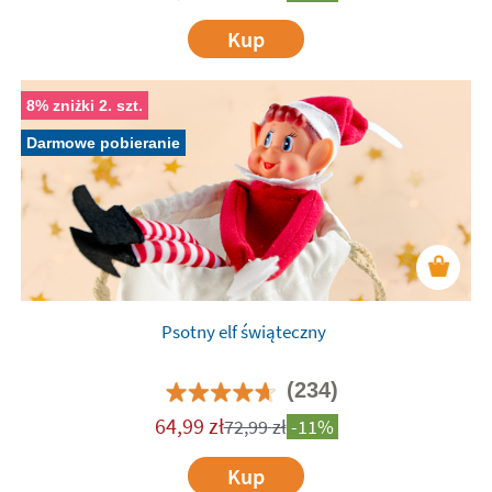
Kup
8% zniżki 2. szt.
Darmowe pobieranie
Psotny elf świąteczny
(234)
64,99
zł
72,99
zł
-11%
Kup