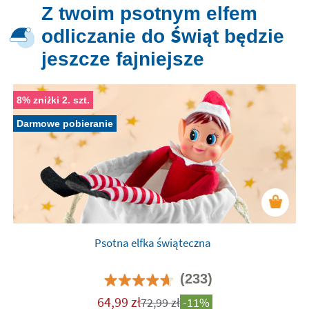
Z twoim psotnym elfem
odliczanie do Świąt będzie
jeszcze fajniejsze
8% zniżki 2. szt.
Darmowe pobieranie
Psotna elfka świąteczna
(233)
64,99
zł
72,99
zł
-11%