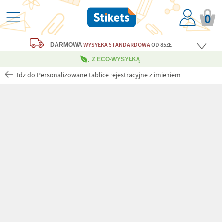
0
WYSYŁKA STANDARDOWA
OD 85ZŁ
DARMOWA
Z ECO-WYSYŁKĄ
Idz do Personalizowane tablice rejestracyjne z imieniem