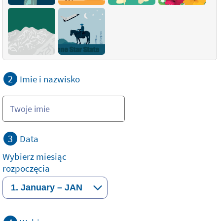
2
Imie i nazwisko
3
Data
Wybierz miesiąc
rozpoczęcia