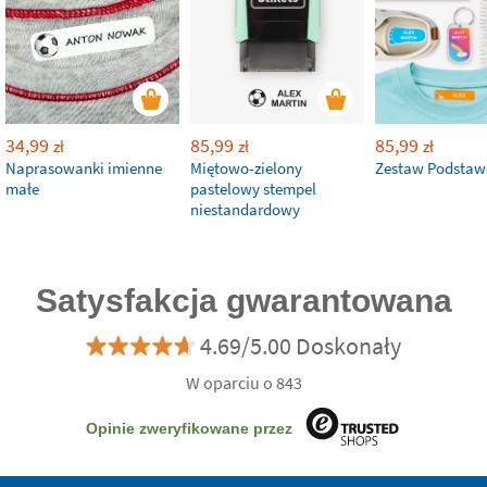
34,99
85,99
85,99
zł
zł
zł
Naprasowanki imienne
Miętowo-zielony
Zestaw Podsta
małe
pastelowy stempel
niestandardowy
Satysfakcja gwarantowana
4.69/5.00 Doskonały
W oparciu o 843
Opinie zweryfikowane przez