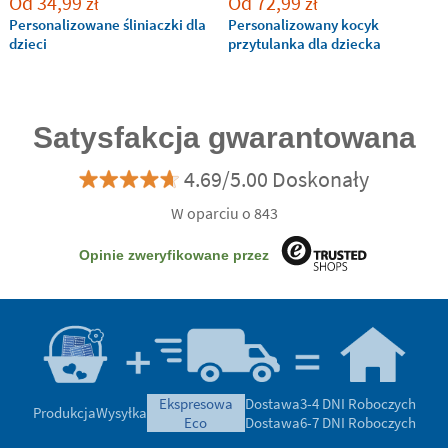
Od
34,99
Od
72,99
zł
zł
Personalizowane śliniaczki dla
Personalizowany kocyk
dzieci
przytulanka dla dziecka
Satysfakcja gwarantowana
4.69/5.00 Doskonały
W oparciu o 843
Opinie zweryfikowane przez
ekspresowa
Dostawa
3-4 DNI Roboczych
Produkcja
Wysyłka
eco
Dostawa
6-7 DNI Roboczych