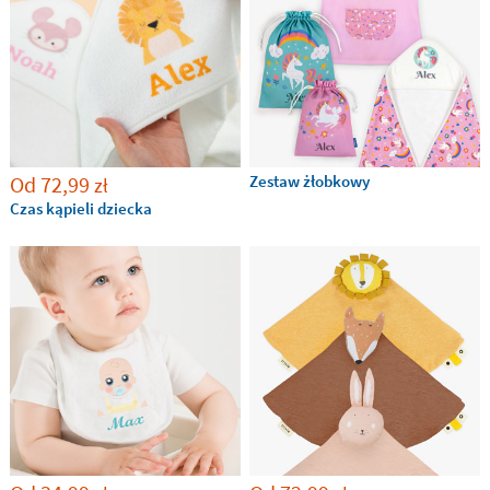
oryginalny, osobisty prezent.
Taki podarunek na pewno ucieszy!
Od
72,99
Zestaw żłobkowy
zł
Czas kąpieli dziecka