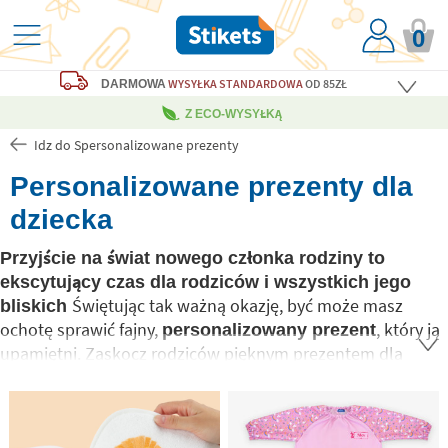
0
WYSYŁKA STANDARDOWA
OD 85ZŁ
DARMOWA
Z ECO-WYSYŁKĄ
Idz do Spersonalizowane prezenty
Personalizowane prezenty dla
dziecka
Przyjście na świat nowego członka rodziny to
ekscytujący czas dla rodziców i wszystkich jego
Świętując tak ważną okazję, być może masz
bliskich
ochotę sprawić fajny,
, który ją
personalizowany prezent
upamiętni. Zaskocz rodziców pięknym prezentem dla
nowonarodzonego dziecka. W Stikets pomożemy Ci
stworzyć personalizowany prezent z imieniem
Podaruj maluchowi coś
dziecka i dowolnym tekstem.
nowego, coś od serca: