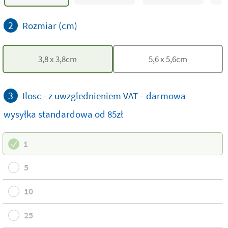
2
Rozmiar (cm)
3,8
x
3,8
cm
5,6
x
5,6
cm
3
Ilosc - z uwzglednieniem VAT -
darmowa
wysyłka standardowa
od 85zł
1
5
10
25