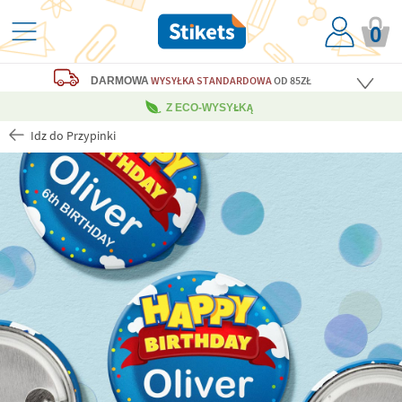
0
WYSYŁKA STANDARDOWA
OD 85ZŁ
DARMOWA
Z ECO-WYSYŁKĄ
Idz do Przypinki