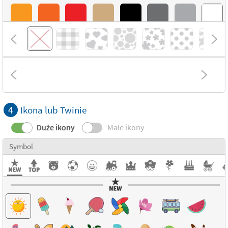
4
Ikona lub Twinie
Duże ikony
Małe ikony
Symbol