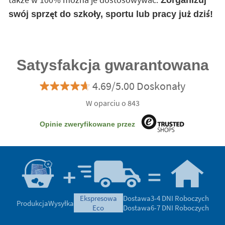
Zorganizuj
swój sprzęt do szkoły, sportu lub pracy już dziś!
Satysfakcja gwarantowana
4.69/5.00 Doskonały
W oparciu o 843
Opinie zweryfikowane przez
ekspresowa
Dostawa
3-4 DNI Roboczych
Produkcja
Wysyłka
eco
Dostawa
6-7 DNI Roboczych