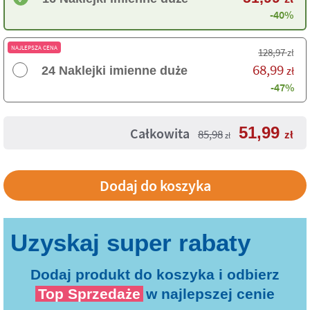
-40%
NAJLEPSZA CENA
128,97
zł
68,99
24 Naklejki imienne duże
zł
-47%
51,99
Całkowita
85,98
zł
zł
Dodaj produkt do koszyka i odbierz
Top Sprzedaże
w najlepszej cenie