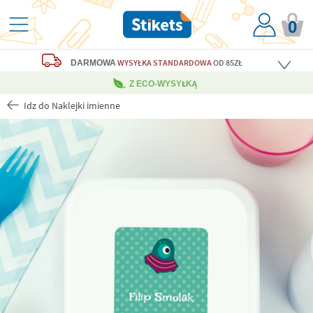
0
WYSYŁKA STANDARDOWA
OD 85ZŁ
DARMOWA
Z ECO-WYSYŁKĄ
Idz do Naklejki imienne