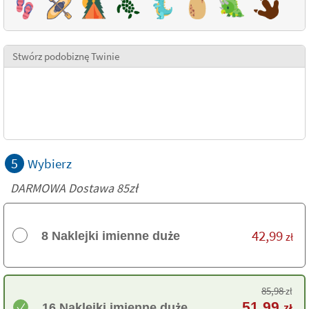
Stwórz podobiznę Twinie
5
Wybierz
DARMOWA Dostawa 85zł
42,99
8 Naklejki imienne duże
zł
85,98
zł
51,99
16 Naklejki imienne duże
zł