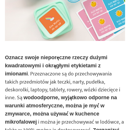
Oznacz swoje nieporęczne rzeczy dużymi
kwadratowymi i okrągłymi etykietami z
. Przeznaczone są do przechowywania
imionami
takich przedmiotów jak teczki, narty, pudełka,
deskorolki, laptopy, tablety, rowery, wózki dziecięce i
inne. Są
wodoodporne, wyjątkowo odporne na
warunki atmosferyczne, można je myć w
zmywarce, można używać w kuchence
i można je przechowywać w lodówce, a
mikrofalowej
także w 100% można je dostosowywać.